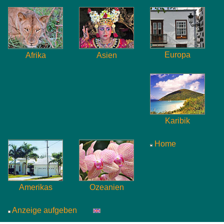
Europa
Afrika
Asien
Karibik
Home
Amerikas
Ozeanien
Anzeige aufgeben