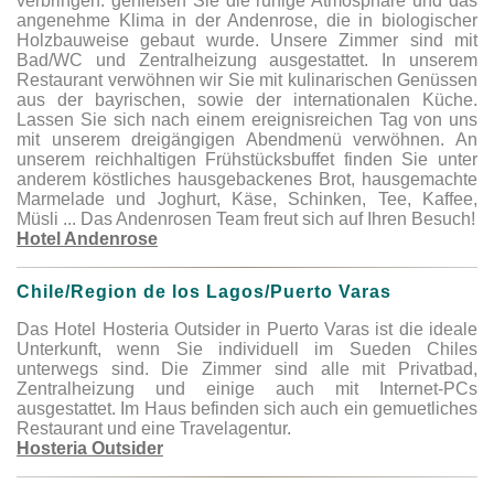
verbringen. genießen Sie die ruhige Atmosphäre und das
angenehme Klima in der Andenrose, die in biologischer
Holzbauweise gebaut wurde. Unsere Zimmer sind mit
Bad/WC und Zentralheizung ausgestattet. In unserem
Restaurant verwöhnen wir Sie mit kulinarischen Genüssen
aus der bayrischen, sowie der internationalen Küche.
Lassen Sie sich nach einem ereignisreichen Tag von uns
mit unserem dreigängigen Abendmenü verwöhnen. An
unserem reichhaltigen Frühstücksbuffet finden Sie unter
anderem köstliches hausgebackenes Brot, hausgemachte
Marmelade und Joghurt, Käse, Schinken, Tee, Kaffee,
Müsli ... Das Andenrosen Team freut sich auf Ihren Besuch!
Hotel Andenrose
Chile/Region de los Lagos/Puerto Varas
Das Hotel Hosteria Outsider in Puerto Varas ist die ideale
Unterkunft, wenn Sie individuell im Sueden Chiles
unterwegs sind. Die Zimmer sind alle mit Privatbad,
Zentralheizung und einige auch mit Internet-PCs
ausgestattet. Im Haus befinden sich auch ein gemuetliches
Restaurant und eine Travelagentur.
Hosteria Outsider