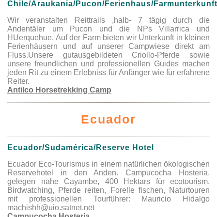
Chile/Araukania/Pucon/Ferienhaus/Farmunterkunf
Wir veranstalten Reittrails ,halb- 7 tägig durch die
Andentäler um Pucon und die NPs Villarrica und
HUerquehue. Auf der Farm bieten wir Unterkunft in kleinen
Ferienhäusern und auf unserer Campwiese direkt am
Fluss.Unsere gutausgebildeten Criollo-Pferde sowie
unsere freundlichen und professionellen Guides machen
jeden Rit zu einem Erlebniss für Anfänger wie für erfahrene
Reiter.
Antilco Horsetrekking Camp
Ecuador
Ecuador/Sudamérica/Reserve Hotel
Ecuador Eco-Tourismus in einem natürlichen ökologischen
Reservehotel in den Anden. Campucocha Hosteria,
gelegen nahe Cayambe, 400 Hektars für ecotourism.
Birdwatching, Pferde reiten, Forelle fischen, Naturtouren
mit professionellen Tourführer: Mauricio Hidalgo
machishh@uio.satnet.net
Campucocha Hosteria