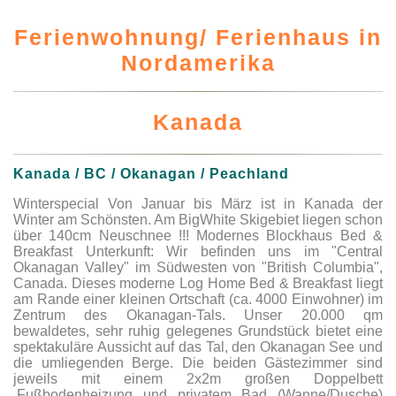
Ferienwohnung/ Ferienhaus in
Nordamerika
Kanada
Kanada / BC / Okanagan / Peachland
Winterspecial Von Januar bis März ist in Kanada der
Winter am Schönsten. Am BigWhite Skigebiet liegen schon
über 140cm Neuschnee !!! Modernes Blockhaus Bed &
Breakfast Unterkunft: Wir befinden uns im "Central
Okanagan Valley" im Südwesten von "British Columbia",
Canada. Dieses moderne Log Home Bed & Breakfast liegt
am Rande einer kleinen Ortschaft (ca. 4000 Einwohner) im
Zentrum des Okanagan-Tals. Unser 20.000 qm
bewaldetes, sehr ruhig gelegenes Grundstück bietet eine
spektakuläre Aussicht auf das Tal, den Okanagan See und
die umliegenden Berge. Die beiden Gästezimmer sind
jeweils mit einem 2x2m großen Doppelbett
,Fußbodenheizung und privatem Bad (Wanne/Dusche)