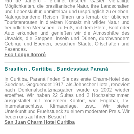
Rio de Janeiro - eröffnet unseren Gästen vielfältige
Möglichkeiten, die brasilianische Natur, ihre Landschaften
und Lebenskultur, unmittelbar und ursprünglich zu erleben.
Naturgebundene Reisen führen uns fernab der üblichen
Touristenrouten in direkten Kontakt mit wilder Natur und
freundlichen Menschen: zu Fuß, mit dem Pferd, Boot oder
Auto erkunden und genießen wir die Atmosphäre des
Urwalds, die Steppen, Inseln und Dünen, durchwandern
Gebirge und Ebenen, besuchen Städte, Ortschaften und
Fazendas.
Eco Lodge Itororó
Brasilien , Curitiba , Bundesstaat Paraná
In Curitiba, Paraná finden Sie das erste Charm-Hotel des
Suedens. Gegruendet 1917, als Johnscher Hotel, renoviert
nach Denkmalschutzmasgaben wurde es 2002 wieder
eroeffnet. Wir haben 22 Suites und 2 Hochzeitszimmer,
ausgestattet mit modernem Konfort, wie Frigobar, TV,
Internetanschluss, Klimaanlage, usw... Wir bieten
Unterkunft und Fruehstueck zu einem moderaten Preis. Wir
freuen uns auf ihren Besuch !
San Juan Charm Hotel Curitiba