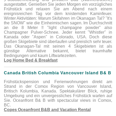
ausgestattet. Genießen Sie jeden Morgen ein vorzügliches
Frühstück und relaxen Sie am Abend nach einem
ereignisreichen Tag vor dem knisternden Kaminfeuer.
Winter Aktivitäten: Warum Skifahren im Okanagan Tal? "It's
the SNOW" wie die Einheimischen sagen. Im Durchschnitt
an die 8 Meter !! "light champagne powder" also
Champagner Pulver-Schnee. Jeder kennt "Whistler" in
Kanada oder "Aspen" in Colorado, USA. Doch diese
großen Skigebiete sind überlaufen und preislich sehr teuer.
Das Okanagan-Tal mit seinen 4 Skigebieten ist als
günstige Alternative bekannt, bietet traumhafte
Bedingungen und kaum Liftwartezeiten.
Log Home Bed & Breakfast
Canada British Columbia Vancouver Island B& B
Frühstückspension und Ferienwohnungen direkt am
Strand in der Comox Region von Vancouver Island,
Britisch Kolumbia, Kanada. Spektakulärer Blick, ruhige
Umgebung und ein unvergessliches Frühstück warten auf
Sie. Oceanfront B& B with spectacular views in Comox,
BC.
Copes Oceanfront B&B and Vacation Rental